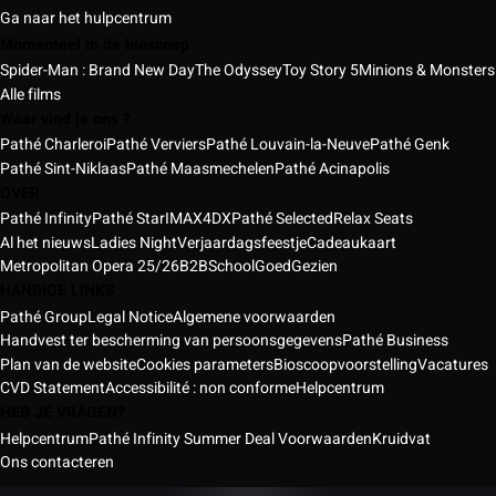
Ga naar het hulpcentrum
Momenteel in de bioscoop
Spider-Man : Brand New Day
The Odyssey
Toy Story 5
Minions & Monsters
Alle films
Waar vind je ons ?
Pathé Charleroi
Pathé Verviers
Pathé Louvain-la-Neuve
Pathé Genk
Pathé Sint-Niklaas
Pathé Maasmechelen
Pathé Acinapolis
OVER
Pathé Infinity
Pathé Star
IMAX
4DX
Pathé Selected
Relax Seats
Al het nieuws
Ladies Night
Verjaardagsfeestje
Cadeaukaart
Metropolitan Opera 25/26
B2B
School
GoedGezien
HANDIGE LINKS
Pathé Group
Legal Notice
Algemene voorwaarden
Handvest ter bescherming van persoonsgegevens
Pathé Business
Plan van de website
Cookies parameters
Bioscoopvoorstelling
Vacatures
CVD Statement
Accessibilité : non conforme
Helpcentrum
HEB JE VRAGEN?
Helpcentrum
Pathé Infinity Summer Deal Voorwaarden
Kruidvat
Ons contacteren