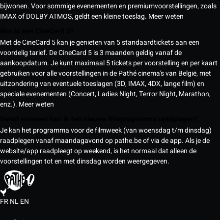
bijwonen. Voor sommige evenementen en premiumvoorstellingen, zoals
IMAX of DOLBY ATMOS, geldt een kleine toeslag.
Meer weten
Wat is een CineCard 5?
Met de CineCard 5 kan je genieten van 5 standaardtickets aan een
voordelig tarief. De CineCard 5 is 3 maanden geldig vanaf de
aankoopdatum. Je kunt maximaal 5 tickets per voorstelling en per kaart
gebruiken voor alle voorstellingen in de Pathé cinema’s van België, met
uitzondering van eventuele toeslagen (3D, IMAX, 4DX, lange film) en
speciale evenementen (Concert, Ladies Night, Terror Night, Marathon,
enz.).
Meer weten
Vanaf wanneer kan ik het nieuwe filmprogramma raadplegen?
Je kan het programma voor de filmweek (van woensdag t/m dinsdag)
raadplegen vanaf maandagavond op pathe.be of via de app. Als je de
website/app raadpleegt op weekend, is het normaal dat alleen de
voorstellingen tot en met dinsdag worden weergegeven.
FR
NL
EN