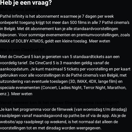
Heb je een vraag?
Wat is Pathé Infinity?
Pathé Infinity is het abonnement waarmee je 7 dagen per week
onbeperkt toegang krijgt tot meer dan 500 films in alle 7 Pathé cinema’s
in België. Met dit abonnement kan je alle standaardvoorstellingen
bijwonen. Voor sommige evenementen en premiumvoorstellingen, zoals
IMAX of DOLBY ATMOS, geldt een kleine toeslag.
Meer weten
Wat is een CineCard 5?
Met de CineCard 5 kan je genieten van 5 standaardtickets aan een
voordelig tarief. De CineCard 5 is 3 maanden geldig vanaf de
aankoopdatum. Je kunt maximaal 5 tickets per voorstelling en per kaart
gebruiken voor alle voorstellingen in de Pathé cinema’s van België, met
uitzondering van eventuele toeslagen (3D, IMAX, 4DX, lange film) en
speciale evenementen (Concert, Ladies Night, Terror Night, Marathon,
enz.).
Meer weten
Vanaf wanneer kan ik het nieuwe filmprogramma raadplegen?
Je kan het programma voor de filmweek (van woensdag t/m dinsdag)
raadplegen vanaf maandagavond op pathe.be of via de app. Als je de
website/app raadpleegt op weekend, is het normaal dat alleen de
voorstellingen tot en met dinsdag worden weergegeven.