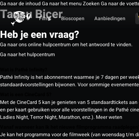
Ga naar de inhoud
Ga naar het menu
Zoeken
Ga naar de voett
Tansu Biçer
Films
Bioscopen
Aanbiedingen
Heb je een vraag?
Ga naar ons online hulpcentrum om het antwoord te vinden.
Ga naar het hulpcentrum
Wat is Pathé Infinity?
Pathé Infinity is het abonnement waarmee je 7 dagen per week o
standaardvoorstellingen bijwonen. Voor sommige evenementen
Wat is een CineCard 5?
Met de CineCard 5 kan je genieten van 5 standaardtickets aan 
en per kaart gebruiken voor alle voorstellingen in de Pathé ci
Ladies Night, Terror Night, Marathon, enz.).
Meer weten
Vanaf wanneer kan ik het nieuwe filmprogramma raadplege
Je kan het programma voor de filmweek (van woensdag t/m din