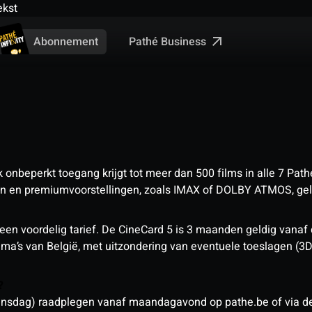
ekst
Pathé Business
Abonnement
nbeperkt toegang krijgt tot meer dan 500 films in alle 7 Pathé
 en premiumvoorstellingen, zoals IMAX of DOLBY ATMOS, geld
een voordelig tarief. De CineCard 5 is 3 maanden geldig vanaf
nema’s van België, met uitzondering van eventuele toeslagen (3
n?
sdag) raadplegen vanaf maandagavond op pathe.be of via de a