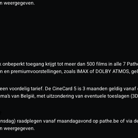
den weergegeven.
nbeperkt toegang krijgt tot meer dan 500 films in alle 7 Pathé
 en premiumvoorstellingen, zoals IMAX of DOLBY ATMOS, geld
een voordelig tarief. De CineCard 5 is 3 maanden geldig vanaf
nema’s van België, met uitzondering van eventuele toeslagen (3
n?
sdag) raadplegen vanaf maandagavond op pathe.be of via de a
den weergegeven.