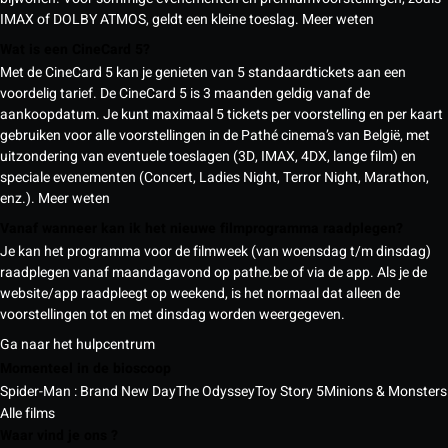
IMAX of DOLBY ATMOS, geldt een kleine toeslag.
Meer weten
Wat is een CineCard 5?
Met de CineCard 5 kan je genieten van 5 standaardtickets aan een
voordelig tarief. De CineCard 5 is 3 maanden geldig vanaf de
aankoopdatum. Je kunt maximaal 5 tickets per voorstelling en per kaart
gebruiken voor alle voorstellingen in de Pathé cinema’s van België, met
uitzondering van eventuele toeslagen (3D, IMAX, 4DX, lange film) en
speciale evenementen (Concert, Ladies Night, Terror Night, Marathon,
enz.).
Meer weten
Vanaf wanneer kan ik het nieuwe filmprogramma raadplegen?
Je kan het programma voor de filmweek (van woensdag t/m dinsdag)
raadplegen vanaf maandagavond op pathe.be of via de app. Als je de
website/app raadpleegt op weekend, is het normaal dat alleen de
voorstellingen tot en met dinsdag worden weergegeven.
Ga naar het hulpcentrum
Momenteel in de bioscoop
Spider-Man : Brand New Day
The Odyssey
Toy Story 5
Minions & Monsters
Alle films
Waar vind je ons ?