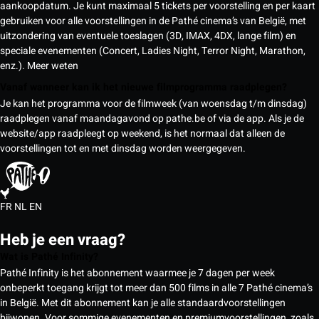
aankoopdatum. Je kunt maximaal 5 tickets per voorstelling en per kaart
gebruiken voor alle voorstellingen in de Pathé cinema’s van België, met
uitzondering van eventuele toeslagen (3D, IMAX, 4DX, lange film) en
speciale evenementen (Concert, Ladies Night, Terror Night, Marathon,
enz.).
Meer weten
Vanaf wanneer kan ik het nieuwe filmprogramma raadplegen?
Je kan het programma voor de filmweek (van woensdag t/m dinsdag)
raadplegen vanaf maandagavond op pathe.be of via de app. Als je de
website/app raadpleegt op weekend, is het normaal dat alleen de
voorstellingen tot en met dinsdag worden weergegeven.
FR
NL
EN
Heb je een vraag?
Wat is Pathé Infinity?
Pathé Infinity is het abonnement waarmee je 7 dagen per week
onbeperkt toegang krijgt tot meer dan 500 films in alle 7 Pathé cinema’s
in België. Met dit abonnement kan je alle standaardvoorstellingen
bijwonen. Voor sommige evenementen en premiumvoorstellingen, zoals