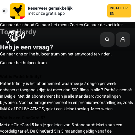
Reserveer gemakkelijk
INSTALLER
met onze gratis app
EN
Ga naar de inhoud
Ga naar het menu
Zoeken
Ga naar de voettekst
Tom Hardy
Heb je een vraag?
Ga naar ons online hulpcentrum om het antwoord te vinden.
Ga naar het hulpcentrum
Wat is Pathé Infinity?
Pathé Infinity is het abonnement waarmee je 7 dagen per week
onbeperkt toegang krijgt tot meer dan 500 films in alle 7 Pathé cinema’s
in België. Met dit abonnement kan je alle standaardvoorstellingen
bijwonen. Voor sommige evenementen en premiumvoorstellingen, zoals
IMAX of DOLBY ATMOS, geldt een kleine toeslag.
Meer weten
Wat is een CineCard 5?
Met de CineCard 5 kan je genieten van 5 standaardtickets aan een
voordelig tarief. De CineCard 5 is 3 maanden geldig vanaf de