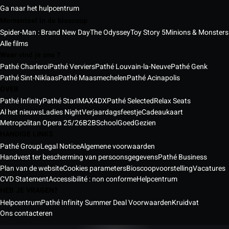
Ga naar het hulpcentrum
Momenteel in de bioscoop
Spider-Man : Brand New Day
The Odyssey
Toy Story 5
Minions & Monsters
Alle films
Waar vind je ons ?
Pathé Charleroi
Pathé Verviers
Pathé Louvain-la-Neuve
Pathé Genk
Pathé Sint-Niklaas
Pathé Maasmechelen
Pathé Acinapolis
OVER
Pathé Infinity
Pathé Star
IMAX
4DX
Pathé Selected
Relax Seats
Al het nieuws
Ladies Night
Verjaardagsfeestje
Cadeaukaart
Metropolitan Opera 25/26
B2B
School
GoedGezien
HANDIGE LINKS
Pathé Group
Legal Notice
Algemene voorwaarden
Handvest ter bescherming van persoonsgegevens
Pathé Business
Plan van de website
Cookies parameters
Bioscoopvoorstelling
Vacatures
CVD Statement
Accessibilité : non conforme
Helpcentrum
HEB JE VRAGEN?
Helpcentrum
Pathé Infinity Summer Deal Voorwaarden
Kruidvat
Ons contacteren