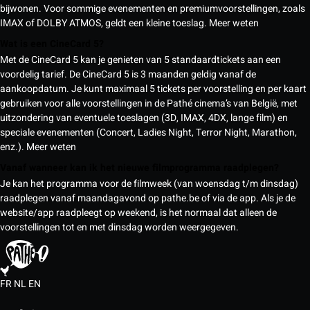
bijwonen. Voor sommige evenementen en premiumvoorstellingen, zoals
IMAX of DOLBY ATMOS, geldt een kleine toeslag.
Meer weten
Wat is een CineCard 5?
Met de CineCard 5 kan je genieten van 5 standaardtickets aan een
voordelig tarief. De CineCard 5 is 3 maanden geldig vanaf de
aankoopdatum. Je kunt maximaal 5 tickets per voorstelling en per kaart
gebruiken voor alle voorstellingen in de Pathé cinema’s van België, met
uitzondering van eventuele toeslagen (3D, IMAX, 4DX, lange film) en
speciale evenementen (Concert, Ladies Night, Terror Night, Marathon,
enz.).
Meer weten
Vanaf wanneer kan ik het nieuwe filmprogramma raadplegen?
Je kan het programma voor de filmweek (van woensdag t/m dinsdag)
raadplegen vanaf maandagavond op pathe.be of via de app. Als je de
website/app raadpleegt op weekend, is het normaal dat alleen de
voorstellingen tot en met dinsdag worden weergegeven.
FR
NL
EN