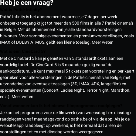
Heb je een vraag?
Wat is Pathé Infinity?
Pathé Infinity is het abonnement waarmee je 7 dagen per week
onbeperkt toegang krijgt tot meer dan 500 films in alle 7 Pathé cinema’s
in België. Met dit abonnement kan je alle standaardvoorstellingen
bijwonen. Voor sommige evenementen en premiumvoorstellingen, zoals
IMAX of DOLBY ATMOS, geldt een kleine toeslag.
Meer weten
Wat is een CineCard 5?
Met de CineCard 5 kan je genieten van 5 standaardtickets aan een
voordelig tarief. De CineCard 5 is 3 maanden geldig vanaf de
aankoopdatum. Je kunt maximaal 5 tickets per voorstelling en per kaart
gebruiken voor alle voorstellingen in de Pathé cinema’s van België, met
uitzondering van eventuele toeslagen (3D, IMAX, 4DX, lange film) en
speciale evenementen (Concert, Ladies Night, Terror Night, Marathon,
enz.).
Meer weten
Vanaf wanneer kan ik het nieuwe filmprogramma raadplegen?
Je kan het programma voor de filmweek (van woensdag t/m dinsdag)
raadplegen vanaf maandagavond op pathe.be of via de app. Als je de
website/app raadpleegt op weekend, is het normaal dat alleen de
voorstellingen tot en met dinsdag worden weergegeven.