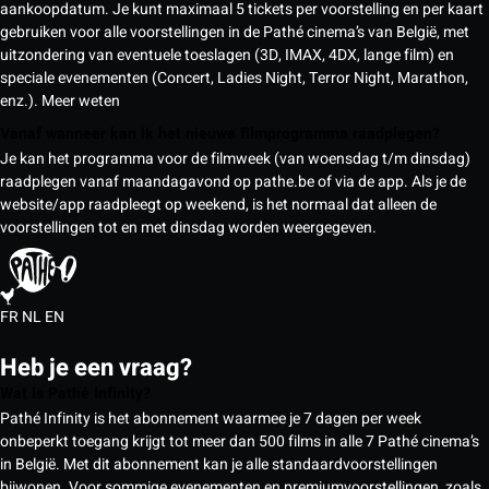
aankoopdatum. Je kunt maximaal 5 tickets per voorstelling en per kaart
gebruiken voor alle voorstellingen in de Pathé cinema’s van België, met
uitzondering van eventuele toeslagen (3D, IMAX, 4DX, lange film) en
speciale evenementen (Concert, Ladies Night, Terror Night, Marathon,
enz.).
Meer weten
Vanaf wanneer kan ik het nieuwe filmprogramma raadplegen?
Je kan het programma voor de filmweek (van woensdag t/m dinsdag)
raadplegen vanaf maandagavond op pathe.be of via de app. Als je de
website/app raadpleegt op weekend, is het normaal dat alleen de
voorstellingen tot en met dinsdag worden weergegeven.
FR
NL
EN
Heb je een vraag?
Wat is Pathé Infinity?
Pathé Infinity is het abonnement waarmee je 7 dagen per week
onbeperkt toegang krijgt tot meer dan 500 films in alle 7 Pathé cinema’s
in België. Met dit abonnement kan je alle standaardvoorstellingen
bijwonen. Voor sommige evenementen en premiumvoorstellingen, zoals