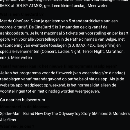
IMAX of DOLBY ATMOS, geldt een kleine toeslag.
Meer weten
Wat is een CineCard 5?
Met de CineCard 5 kan je genieten van 5 standaardtickets aan een
voordelig tarief. De CineCard 5 is 3 maanden geldig vanaf de
aankoopdatum. Je kunt maximaal 5 tickets per voorstelling en per kaart
gebruiken voor alle voorstellingen in de Pathé cinema’s van België, met
uitzondering van eventuele toeslagen (3D, IMAX, 4DX, lange film) en
speciale evenementen (Concert, Ladies Night, Terror Night, Marathon,
enz.).
Meer weten
Vanaf wanneer kan ik het nieuwe filmprogramma raadplegen?
Je kan het programma voor de filmweek (van woensdag t/m dinsdag)
raadplegen vanaf maandagavond op pathe.be of via de app. Als je de
website/app raadpleegt op weekend, is het normaal dat alleen de
voorstellingen tot en met dinsdag worden weergegeven.
Ga naar het hulpcentrum
Momenteel in de bioscoop
Spider-Man : Brand New Day
The Odyssey
Toy Story 5
Minions & Monsters
Alle films
Waar vind je ons ?