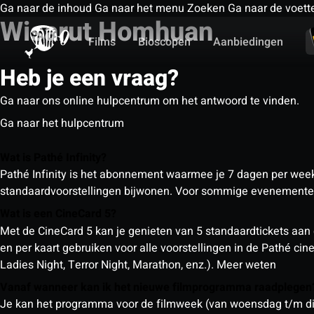
Ga naar de inhoud
Ga naar het menu
Zoeken
Ga naar de voett
Wisarut Homhuan
Films
Bioscopen
Aanbiedingen
Heb je een vraag?
Ga naar ons online hulpcentrum om het antwoord te vinden.
Ga naar het hulpcentrum
Wat is Pathé Infinity?
Pathé Infinity is het abonnement waarmee je 7 dagen per week o
standaardvoorstellingen bijwonen. Voor sommige evenementen
Wat is een CineCard 5?
Met de CineCard 5 kan je genieten van 5 standaardtickets aan 
en per kaart gebruiken voor alle voorstellingen in de Pathé ci
Ladies Night, Terror Night, Marathon, enz.).
Meer weten
Vanaf wanneer kan ik het nieuwe filmprogramma raadplege
Je kan het programma voor de filmweek (van woensdag t/m din