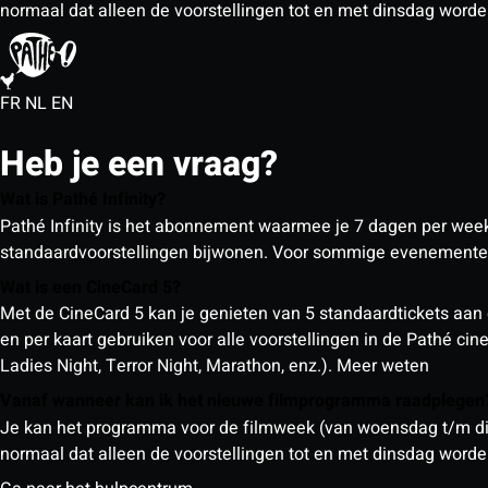
normaal dat alleen de voorstellingen tot en met dinsdag wor
FR
NL
EN
Heb je een vraag?
Wat is Pathé Infinity?
Pathé Infinity is het abonnement waarmee je 7 dagen per week o
standaardvoorstellingen bijwonen. Voor sommige evenementen
Wat is een CineCard 5?
Met de CineCard 5 kan je genieten van 5 standaardtickets aan 
en per kaart gebruiken voor alle voorstellingen in de Pathé ci
Ladies Night, Terror Night, Marathon, enz.).
Meer weten
Vanaf wanneer kan ik het nieuwe filmprogramma raadplege
Je kan het programma voor de filmweek (van woensdag t/m din
normaal dat alleen de voorstellingen tot en met dinsdag wor