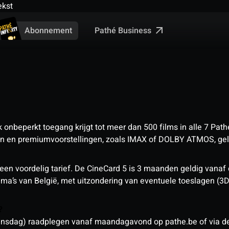
ekst
Pathé Business
Abonnement
nbeperkt toegang krijgt tot meer dan 500 films in alle 7 Pathé
 en premiumvoorstellingen, zoals IMAX of DOLBY ATMOS, geld
een voordelig tarief. De CineCard 5 is 3 maanden geldig vanaf
nema’s van België, met uitzondering van eventuele toeslagen (3
n?
sdag) raadplegen vanaf maandagavond op pathe.be of via de a