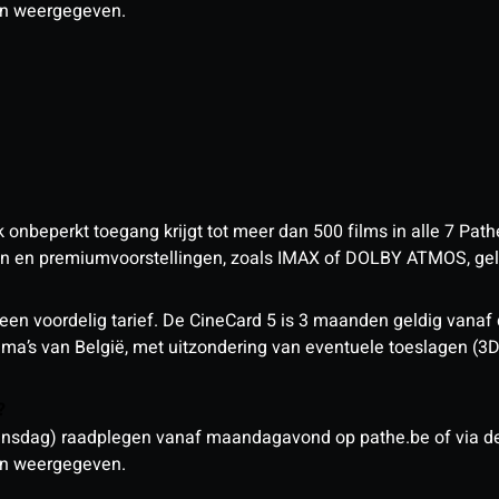
den weergegeven.
nbeperkt toegang krijgt tot meer dan 500 films in alle 7 Pathé
 en premiumvoorstellingen, zoals IMAX of DOLBY ATMOS, geld
een voordelig tarief. De CineCard 5 is 3 maanden geldig vanaf
nema’s van België, met uitzondering van eventuele toeslagen (3
n?
sdag) raadplegen vanaf maandagavond op pathe.be of via de a
den weergegeven.