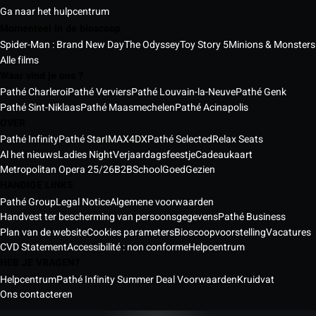
Ga naar het hulpcentrum
Momenteel in de bioscoop
Spider-Man : Brand New Day
The Odyssey
Toy Story 5
Minions & Monsters
Alle films
Waar vind je ons ?
Pathé Charleroi
Pathé Verviers
Pathé Louvain-la-Neuve
Pathé Genk
Pathé Sint-Niklaas
Pathé Maasmechelen
Pathé Acinapolis
OVER
Pathé Infinity
Pathé Star
IMAX
4DX
Pathé Selected
Relax Seats
Al het nieuws
Ladies Night
Verjaardagsfeestje
Cadeaukaart
Metropolitan Opera 25/26
B2B
School
GoedGezien
HANDIGE LINKS
Pathé Group
Legal Notice
Algemene voorwaarden
Handvest ter bescherming van persoonsgegevens
Pathé Business
Plan van de website
Cookies parameters
Bioscoopvoorstelling
Vacatures
CVD Statement
Accessibilité : non conforme
Helpcentrum
HEB JE VRAGEN?
Helpcentrum
Pathé Infinity Summer Deal Voorwaarden
Kruidvat
Ons contacteren