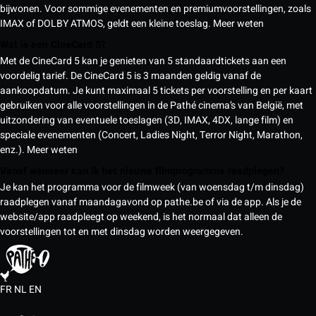
bijwonen. Voor sommige evenementen en premiumvoorstellingen, zoals
IMAX of DOLBY ATMOS, geldt een kleine toeslag.
Meer weten
Wat is een CineCard 5?
Met de CineCard 5 kan je genieten van 5 standaardtickets aan een
voordelig tarief. De CineCard 5 is 3 maanden geldig vanaf de
aankoopdatum. Je kunt maximaal 5 tickets per voorstelling en per kaart
gebruiken voor alle voorstellingen in de Pathé cinema’s van België, met
uitzondering van eventuele toeslagen (3D, IMAX, 4DX, lange film) en
speciale evenementen (Concert, Ladies Night, Terror Night, Marathon,
enz.).
Meer weten
Vanaf wanneer kan ik het nieuwe filmprogramma raadplegen?
Je kan het programma voor de filmweek (van woensdag t/m dinsdag)
raadplegen vanaf maandagavond op pathe.be of via de app. Als je de
website/app raadpleegt op weekend, is het normaal dat alleen de
voorstellingen tot en met dinsdag worden weergegeven.
FR
NL
EN