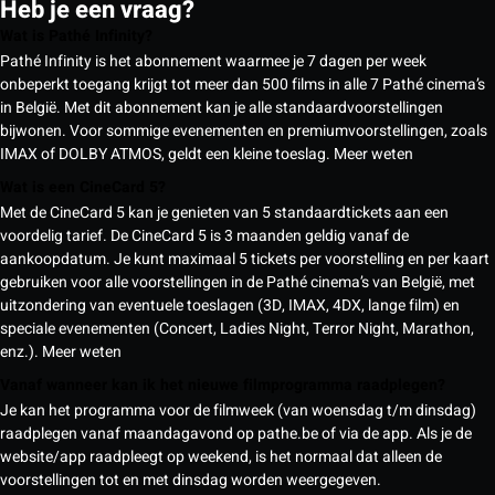
Heb je een vraag?
Wat is Pathé Infinity?
Pathé Infinity is het abonnement waarmee je 7 dagen per week
onbeperkt toegang krijgt tot meer dan 500 films in alle 7 Pathé cinema’s
in België. Met dit abonnement kan je alle standaardvoorstellingen
bijwonen. Voor sommige evenementen en premiumvoorstellingen, zoals
IMAX of DOLBY ATMOS, geldt een kleine toeslag.
Meer weten
Wat is een CineCard 5?
Met de CineCard 5 kan je genieten van 5 standaardtickets aan een
voordelig tarief. De CineCard 5 is 3 maanden geldig vanaf de
aankoopdatum. Je kunt maximaal 5 tickets per voorstelling en per kaart
gebruiken voor alle voorstellingen in de Pathé cinema’s van België, met
uitzondering van eventuele toeslagen (3D, IMAX, 4DX, lange film) en
speciale evenementen (Concert, Ladies Night, Terror Night, Marathon,
enz.).
Meer weten
Vanaf wanneer kan ik het nieuwe filmprogramma raadplegen?
Je kan het programma voor de filmweek (van woensdag t/m dinsdag)
raadplegen vanaf maandagavond op pathe.be of via de app. Als je de
website/app raadpleegt op weekend, is het normaal dat alleen de
voorstellingen tot en met dinsdag worden weergegeven.