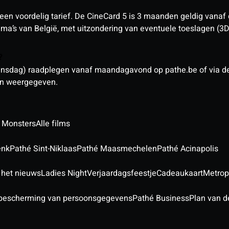
een voordelig tarief. De CineCard 5 is 3 maanden geldig vanaf
nema’s van België, met uitzondering van eventuele toeslagen (3
n?
sdag) raadplegen vanaf maandagavond op pathe.be of via de a
den weergegeven.
 Monsters
Alle films
enk
Pathé Sint-Niklaas
Pathé Maasmechelen
Pathé Acinapolis
 het nieuws
Ladies Night
Verjaardagsfeestje
Cadeaukaart
Metrop
 bescherming van persoonsgegevens
Pathé Business
Plan van d