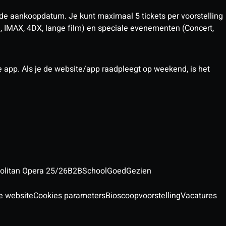
 de aankoopdatum. Je kunt maximaal 5 tickets per voorstelling
D, IMAX, 4DX, lange film) en speciale evenementen (Concert,
pp. Als je de website/app raadpleegt op weekend, is het
olitan Opera 25/26
B2B
School
GoedGezien
e website
Cookies parameters
Bioscoopvoorstelling
Vacatures