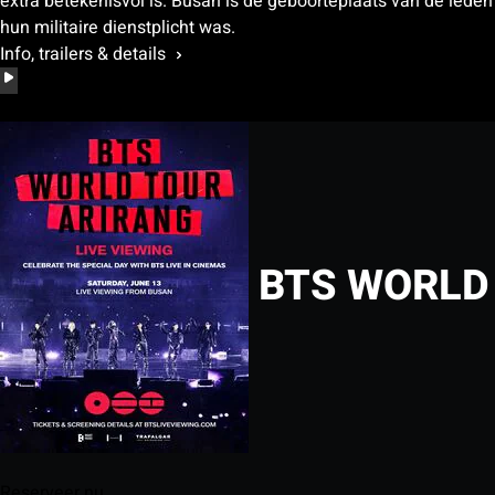
extra betekenisvol is. Busan is de geboorteplaats van de leden
hun militaire dienstplicht was.
Info, trailers & details
BTS WORLD 
Reserveer nu