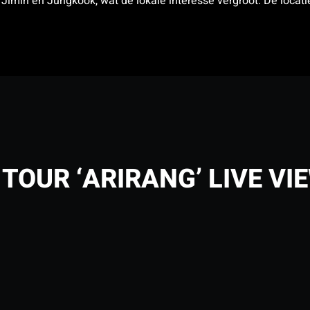
 Jimin en Jungkook, wat de lokale interesse vergroot. De locati
TOUR ‘ARIRANG’ LIVE VI