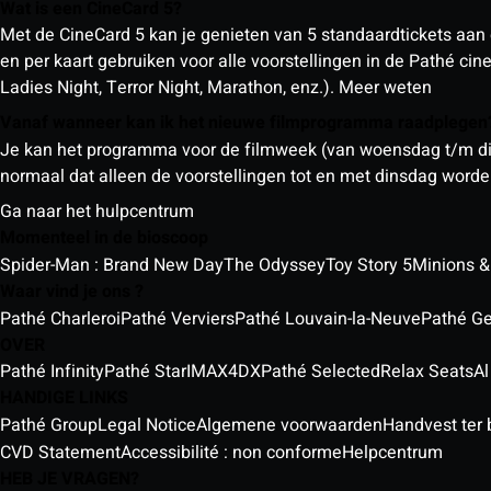
Wat is een CineCard 5?
Met de CineCard 5 kan je genieten van 5 standaardtickets aan 
en per kaart gebruiken voor alle voorstellingen in de Pathé ci
Ladies Night, Terror Night, Marathon, enz.).
Meer weten
Vanaf wanneer kan ik het nieuwe filmprogramma raadplege
Je kan het programma voor de filmweek (van woensdag t/m din
normaal dat alleen de voorstellingen tot en met dinsdag wor
Ga naar het hulpcentrum
Momenteel in de bioscoop
Spider-Man : Brand New Day
The Odyssey
Toy Story 5
Minions &
Waar vind je ons ?
Pathé Charleroi
Pathé Verviers
Pathé Louvain-la-Neuve
Pathé G
OVER
Pathé Infinity
Pathé Star
IMAX
4DX
Pathé Selected
Relax Seats
Al
HANDIGE LINKS
Pathé Group
Legal Notice
Algemene voorwaarden
Handvest ter
CVD Statement
Accessibilité : non conforme
Helpcentrum
HEB JE VRAGEN?