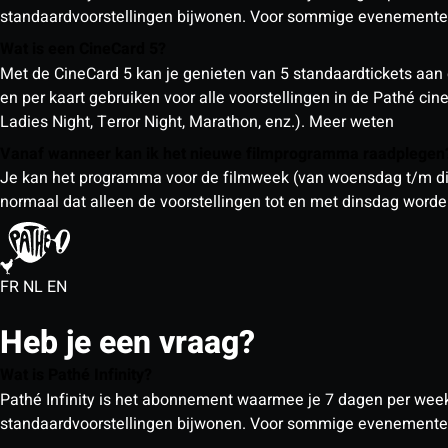
standaardvoorstellingen bijwonen. Voor sommige evenementen
Wat is een CineCard 5?
Met de CineCard 5 kan je genieten van 5 standaardtickets aan 
en per kaart gebruiken voor alle voorstellingen in de Pathé ci
Ladies Night, Terror Night, Marathon, enz.).
Meer weten
Vanaf wanneer kan ik het nieuwe filmprogramma raadplege
Je kan het programma voor de filmweek (van woensdag t/m din
normaal dat alleen de voorstellingen tot en met dinsdag wor
FR
NL
EN
Heb je een vraag?
Wat is Pathé Infinity?
Pathé Infinity is het abonnement waarmee je 7 dagen per week o
standaardvoorstellingen bijwonen. Voor sommige evenementen