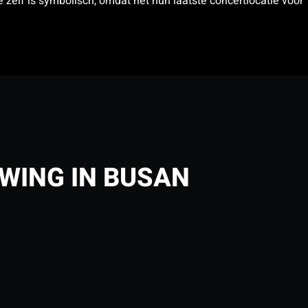
e zelf is symbolisch, omdat het hun laatste concertlocatie vóór
EWING IN BUSAN