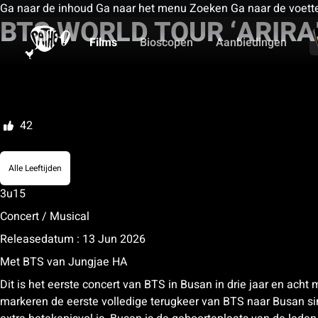
Ga naar de inhoud
Ga naar het menu
Zoeken
Ga naar de voett
BTS WORLD TOUR ‘ARIRA
Films
Bioscopen
Aanbiedingen
Mijn lijst
Beoordelen
42
Alle Leeftijden
3u15
Concert / Musical
Releasedatum : 13 Jun 2026
Met
BTS
van
Jungjae HA
Dit is het eerste concert van BTS in Busan in drie jaar en ach
markeren de eerste volledige terugkeer van BTS naar Busan sin