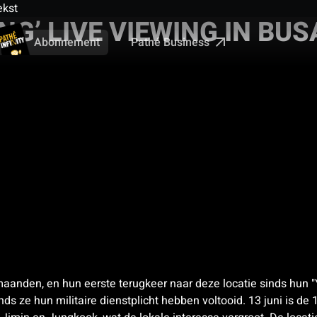
ekst
NG’ LIVE VIEWING IN BU
Pathé Business
Abonnement
t maanden, en hun eerste terugkeer naar deze locatie sinds hun
ds ze hun militaire dienstplicht hebben voltooid. 13 juni is d