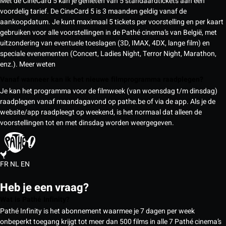
Met de CineCard 5 kan je genieten van 5 standaardtickets aan een
voordelig tarief. De CineCard 5 is 3 maanden geldig vanaf de
aankoopdatum. Je kunt maximaal 5 tickets per voorstelling en per kaart
gebruiken voor alle voorstellingen in de Pathé cinema’s van België, met
uitzondering van eventuele toeslagen (3D, IMAX, 4DX, lange film) en
speciale evenementen (Concert, Ladies Night, Terror Night, Marathon,
enz.).
Meer weten
Vanaf wanneer kan ik het nieuwe filmprogramma raadplegen?
Je kan het programma voor de filmweek (van woensdag t/m dinsdag)
raadplegen vanaf maandagavond op pathe.be of via de app. Als je de
website/app raadpleegt op weekend, is het normaal dat alleen de
voorstellingen tot en met dinsdag worden weergegeven.
FR
NL
EN
Heb je een vraag?
Wat is Pathé Infinity?
Pathé Infinity is het abonnement waarmee je 7 dagen per week
onbeperkt toegang krijgt tot meer dan 500 films in alle 7 Pathé cinema’s