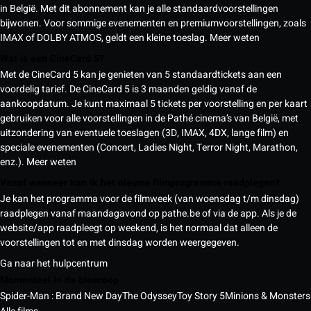
in België. Met dit abonnement kan je alle standaardvoorstellingen
bijwonen. Voor sommige evenementen en premiumvoorstellingen, zoals
IMAX of DOLBY ATMOS, geldt een kleine toeslag.
Meer weten
Wat is een CineCard 5?
Met de CineCard 5 kan je genieten van 5 standaardtickets aan een
voordelig tarief. De CineCard 5 is 3 maanden geldig vanaf de
aankoopdatum. Je kunt maximaal 5 tickets per voorstelling en per kaart
gebruiken voor alle voorstellingen in de Pathé cinema’s van België, met
uitzondering van eventuele toeslagen (3D, IMAX, 4DX, lange film) en
speciale evenementen (Concert, Ladies Night, Terror Night, Marathon,
enz.).
Meer weten
Vanaf wanneer kan ik het nieuwe filmprogramma raadplegen?
Je kan het programma voor de filmweek (van woensdag t/m dinsdag)
raadplegen vanaf maandagavond op pathe.be of via de app. Als je de
website/app raadpleegt op weekend, is het normaal dat alleen de
voorstellingen tot en met dinsdag worden weergegeven.
Ga naar het hulpcentrum
Momenteel in de bioscoop
Spider-Man : Brand New Day
The Odyssey
Toy Story 5
Minions & Monsters