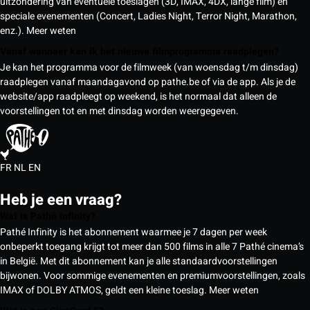
uitzondering van eventuele toeslagen (3D, IMAX, 4DX, lange film) en
speciale evenementen (Concert, Ladies Night, Terror Night, Marathon,
enz.).
Meer weten
Vanaf wanneer kan ik het nieuwe filmprogramma raadplegen?
Je kan het programma voor de filmweek (van woensdag t/m dinsdag)
raadplegen vanaf maandagavond op pathe.be of via de app. Als je de
website/app raadpleegt op weekend, is het normaal dat alleen de
voorstellingen tot en met dinsdag worden weergegeven.
FR
NL
EN
Heb je een vraag?
Wat is Pathé Infinity?
Pathé Infinity is het abonnement waarmee je 7 dagen per week
onbeperkt toegang krijgt tot meer dan 500 films in alle 7 Pathé cinema’s
in België. Met dit abonnement kan je alle standaardvoorstellingen
bijwonen. Voor sommige evenementen en premiumvoorstellingen, zoals
IMAX of DOLBY ATMOS, geldt een kleine toeslag.
Meer weten