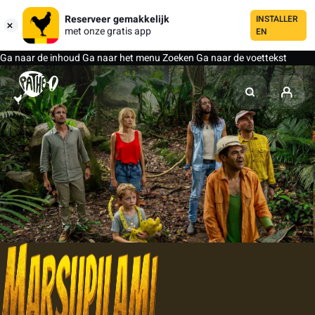
Reserveer gemakkelijk
INSTALLER
met onze gratis app
EN
Ga naar de inhoud
Ga naar het menu
Zoeken
Ga naar de voettekst