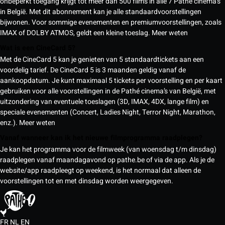
onbeperkt toegang krijgt tot meer dan 500 films in alle 7 Pathé cinema’s
in België. Met dit abonnement kan je alle standaardvoorstellingen
bijwonen. Voor sommige evenementen en premiumvoorstellingen, zoals
IMAX of DOLBY ATMOS, geldt een kleine toeslag.
Meer weten
Wat is een CineCard 5?
Met de CineCard 5 kan je genieten van 5 standaardtickets aan een
voordelig tarief. De CineCard 5 is 3 maanden geldig vanaf de
aankoopdatum. Je kunt maximaal 5 tickets per voorstelling en per kaart
gebruiken voor alle voorstellingen in de Pathé cinema’s van België, met
uitzondering van eventuele toeslagen (3D, IMAX, 4DX, lange film) en
speciale evenementen (Concert, Ladies Night, Terror Night, Marathon,
enz.).
Meer weten
Vanaf wanneer kan ik het nieuwe filmprogramma raadplegen?
Je kan het programma voor de filmweek (van woensdag t/m dinsdag)
raadplegen vanaf maandagavond op pathe.be of via de app. Als je de
website/app raadpleegt op weekend, is het normaal dat alleen de
voorstellingen tot en met dinsdag worden weergegeven.
FR
NL
EN