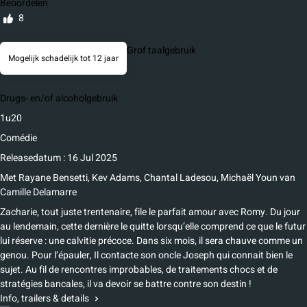
Beoordelen
8
Grof taalgebruik
Mogelijk schadelijk tot 12 jaar
Drugs- en/of alcoholgebruik
1u20
Comédie
Releasedatum : 16 Jul 2025
Met
Rayane Bensetti, Kev Adams, Chantal Ladesou, Michaël Youn
van
Camille Delamarre
Zacharie, tout juste trentenaire, file le parfait amour avec Romy. Du jour
au lendemain, cette dernière le quitte lorsqu’elle comprend ce que le futur
lui réserve : une calvitie précoce. Dans six mois, il sera chauve comme un
genou. Pour l’épauler, Il contacte son oncle Joseph qui connait bien le
sujet. Au fil de rencontres improbables, de traitements chocs et de
stratégies bancales, il va devoir se battre contre son destin !
Info, trailers & details