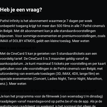
Heb je een vraag?
Wat is Pathé Infinity?
Pathé Infinity is het abonnement waarmee je 7 dagen per week
onbeperkt toegang krijgt tot meer dan 500 films in alle 7 Pathé cinema’s
in België. Met dit abonnement kan je alle standaardvoorstellingen
bijwonen. Voor sommige evenementen en premiumvoorstellingen, zoals
IMAX of DOLBY ATMOS, geldt een kleine toeslag.
Meer weten
Wat is een CineCard 5?
Met de CineCard 5 kan je genieten van 5 standaardtickets aan een
voordelig tarief. De CineCard 5 is 3 maanden geldig vanaf de
aankoopdatum. Je kunt maximaal 5 tickets per voorstelling en per kaart
gebruiken voor alle voorstellingen in de Pathé cinema’s van België, met
uitzondering van eventuele toeslagen (3D, IMAX, 4DX, lange film) en
speciale evenementen (Concert, Ladies Night, Terror Night, Marathon,
enz.).
Meer weten
Vanaf wanneer kan ik het nieuwe filmprogramma raadplegen?
Je kan het programma voor de filmweek (van woensdag t/m dinsdag)
raadplegen vanaf maandagavond op pathe.be of via de app. Als je de
website/app raadpleegt op weekend, is het normaal dat alleen de