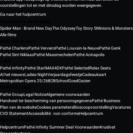
voorstellingen tot en met dinsdag worden weergegeven.
Ga naar het hulpcentrum
Momenteel in de bioscoop
Spider-Man : Brand New Day
The Odyssey
Toy Story 5
Minions & Monsters
Alle films
Waar vind je ons ?
Pathé Charleroi
Pathé Verviers
Pathé Louvain-la-Neuve
Pathé Genk
Pathé Sint-Niklaas
Pathé Maasmechelen
Pathé Acinapolis
OVER
Pathé Infinity
Pathé Star
IMAX
4DX
Pathé Selected
Relax Seats
Al het nieuws
Ladies Night
Verjaardagsfeestje
Cadeaukaart
Metropolitan Opera 25/26
B2B
School
GoedGezien
HANDIGE LINKS
Pathé Group
Legal Notice
Algemene voorwaarden
Handvest ter bescherming van persoonsgegevens
Pathé Business
Plan van de website
Cookies parameters
Bioscoopvoorstelling
Vacatures
CVD Statement
Accessibilité : non conforme
Helpcentrum
HEB JE VRAGEN?
Helpcentrum
Pathé Infinity Summer Deal Voorwaarden
Kruidvat