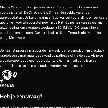
Wat is een CineCard 5?
Met de CineCard 5 kan je genieten van 5 standaardtickets aan een
voordelig tarief. De CineCard 5 is 3 maanden geldig vanaf de
aankoopdatum. Je kunt maximaal 5 tickets per voorstelling en per kaart
gebruiken voor alle voorstellingen in de Pathé cinema’s van België, met
uitzondering van eventuele toeslagen (3D, IMAX, 4DX, lange film) en
speciale evenementen (Concert, Ladies Night, Terror Night, Marathon,
enz.).
Meer weten
Vanaf wanneer kan ik het nieuwe filmprogramma raadplegen?
Je kan het programma voor de filmweek (van woensdag t/m dinsdag)
raadplegen vanaf maandagavond op pathe.be of via de app. Als je de
website/app raadpleegt op weekend, is het normaal dat alleen de
voorstellingen tot en met dinsdag worden weergegeven.
FR
NL
EN
Heb je een vraag?
Wat is Pathé Infinity?
Pathé Infinity is het abonnement waarmee je 7 dagen per week