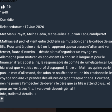
Beoordelen
16
1u40
Comédie
Releasedatum : 17 Jun 2026
Met
Manu Payet
,
Melha Bedia
,
Marie-Julie Baup
van
Léo Grandperret
Mathias est prof et vient enfin d’obtenir sa mutation dans le collège de sa
fille. Pourtant à peine arrivé on lui apprend que sa classe d’allemand va
fermer, faute d’inscrits. Il décide alors d’organiser un voyage en
Allemagne pour motiver les adolescents à choisir la langue et pour le
financer, il fait appel à Iris, la responsable du comité de jumelage local. Le
hic, c’est que Mathias est prof d’espagnol. Entre un Mathias qui ne parle
pas un mot d’allemand, des ados en souffrance et une Iris irrationnelle, le
voyage scolaire va prendre des allures de gigantesque chaos. Pourtant,
rien ne pourra l’empêcher de devenir le père que sa fille n’attend plus… et
pour arriver à ses fins, il va devoir devenir génial !
Info, trailers & details