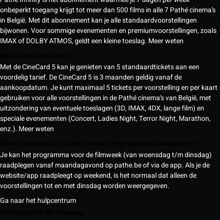
onbeperkt toegang krijgt tot meer dan 500 films in alle 7 Pathé cinema’s
in België. Met dit abonnement kan je alle standaardvoorstellingen
bijwonen. Voor sommige evenementen en premiumvoorstellingen, zoals
IMAX of DOLBY ATMOS, geldt een kleine toeslag.
Meer weten
Wat is een CineCard 5?
Met de CineCard 5 kan je genieten van 5 standaardtickets aan een
voordelig tarief. De CineCard 5 is 3 maanden geldig vanaf de
aankoopdatum. Je kunt maximaal 5 tickets per voorstelling en per kaart
gebruiken voor alle voorstellingen in de Pathé cinema’s van België, met
uitzondering van eventuele toeslagen (3D, IMAX, 4DX, lange film) en
speciale evenementen (Concert, Ladies Night, Terror Night, Marathon,
enz.).
Meer weten
Vanaf wanneer kan ik het nieuwe filmprogramma raadplegen?
Je kan het programma voor de filmweek (van woensdag t/m dinsdag)
raadplegen vanaf maandagavond op pathe.be of via de app. Als je de
website/app raadpleegt op weekend, is het normaal dat alleen de
voorstellingen tot en met dinsdag worden weergegeven.
Ga naar het hulpcentrum
Momenteel in de bioscoop