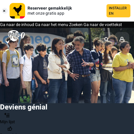
Reserveer gemakkelijk
INSTALLER
met onze gratis app
EN
Ga naar de inhoud
Ga naar het menu
Zoeken
Ga naar de voettekst
Deviens génial
Mijn lijst