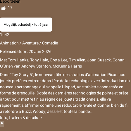
Beoordelen
17
Mogelijk schadelijk tot 6 jaar
1u42
Animation / Aventure / Comédie
Releasedatum : 20 Jun 2026
Met
Tom Hanks
,
Tony Hale
,
Greta Lee
,
Tim Allen
,
Joan Cusack
,
Conan
O'Brien
van
Andrew Stanton
,
McKenna Harris
Dans "Toy Story 5", le nouveau film des studios d’animation Pixar, nos
jouets préférés entrent dans l’ère de la technologie avec l'introduction du
nouveau personnage qui s'appelle Lilypad, une tablette connectée en
forme de grenouille. Dotée des dernières technologies de pointe et prête
à tout pour mettre fin au règne des jouets traditionnels, elle va
rapidement s’affirmer comme une redoutable rivale et donner bien du fil
à retordre à Buzz, Woody, Jessie et toute la bande…
Info, trailers & details