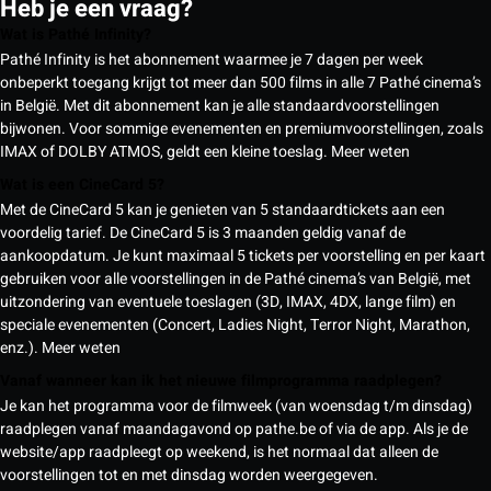
Heb je een vraag?
Wat is Pathé Infinity?
Pathé Infinity is het abonnement waarmee je 7 dagen per week
onbeperkt toegang krijgt tot meer dan 500 films in alle 7 Pathé cinema’s
in België. Met dit abonnement kan je alle standaardvoorstellingen
bijwonen. Voor sommige evenementen en premiumvoorstellingen, zoals
IMAX of DOLBY ATMOS, geldt een kleine toeslag.
Meer weten
Wat is een CineCard 5?
Met de CineCard 5 kan je genieten van 5 standaardtickets aan een
voordelig tarief. De CineCard 5 is 3 maanden geldig vanaf de
aankoopdatum. Je kunt maximaal 5 tickets per voorstelling en per kaart
gebruiken voor alle voorstellingen in de Pathé cinema’s van België, met
uitzondering van eventuele toeslagen (3D, IMAX, 4DX, lange film) en
speciale evenementen (Concert, Ladies Night, Terror Night, Marathon,
enz.).
Meer weten
Vanaf wanneer kan ik het nieuwe filmprogramma raadplegen?
Je kan het programma voor de filmweek (van woensdag t/m dinsdag)
raadplegen vanaf maandagavond op pathe.be of via de app. Als je de
website/app raadpleegt op weekend, is het normaal dat alleen de
voorstellingen tot en met dinsdag worden weergegeven.