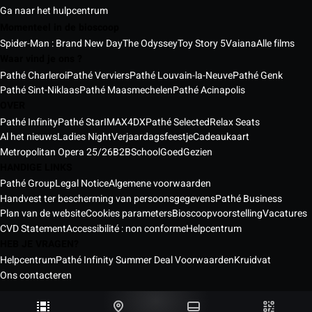
Ga naar het hulpcentrum
Momenteel in de bioscoop
Spider-Man : Brand New Day
The Odyssey
Toy Story 5
Vaiana
Alle films
Waar vind je ons ?
Pathé Charleroi
Pathé Verviers
Pathé Louvain-la-Neuve
Pathé Genk
Pathé Sint-Niklaas
Pathé Maasmechelen
Pathé Acinapolis
OVER
Pathé Infinity
Pathé Star
IMAX
4DX
Pathé Selected
Relax Seats
Al het nieuws
Ladies Night
Verjaardagsfeestje
Cadeaukaart
Metropolitan Opera 25/26
B2B
School
GoedGezien
HANDIGE LINKS
Pathé Group
Legal Notice
Algemene voorwaarden
Handvest ter bescherming van persoonsgegevens
Pathé Business
Plan van de website
Cookies parameters
Bioscoopvoorstelling
Vacatures
CVD Statement
Accessibilité : non conforme
Helpcentrum
HEB JE VRAGEN?
Helpcentrum
Pathé Infinity Summer Deal Voorwaarden
Kruidvat
Ons contacteren
Pathé bioscopen België © 2026