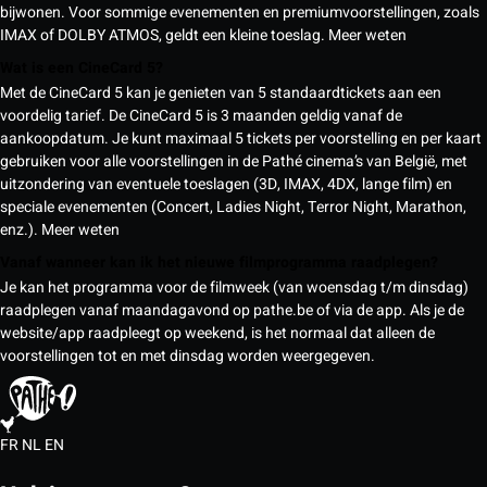
bijwonen. Voor sommige evenementen en premiumvoorstellingen, zoals
IMAX of DOLBY ATMOS, geldt een kleine toeslag.
Meer weten
Wat is een CineCard 5?
Met de CineCard 5 kan je genieten van 5 standaardtickets aan een
voordelig tarief. De CineCard 5 is 3 maanden geldig vanaf de
aankoopdatum. Je kunt maximaal 5 tickets per voorstelling en per kaart
gebruiken voor alle voorstellingen in de Pathé cinema’s van België, met
uitzondering van eventuele toeslagen (3D, IMAX, 4DX, lange film) en
speciale evenementen (Concert, Ladies Night, Terror Night, Marathon,
enz.).
Meer weten
Vanaf wanneer kan ik het nieuwe filmprogramma raadplegen?
Je kan het programma voor de filmweek (van woensdag t/m dinsdag)
raadplegen vanaf maandagavond op pathe.be of via de app. Als je de
website/app raadpleegt op weekend, is het normaal dat alleen de
voorstellingen tot en met dinsdag worden weergegeven.
FR
NL
EN