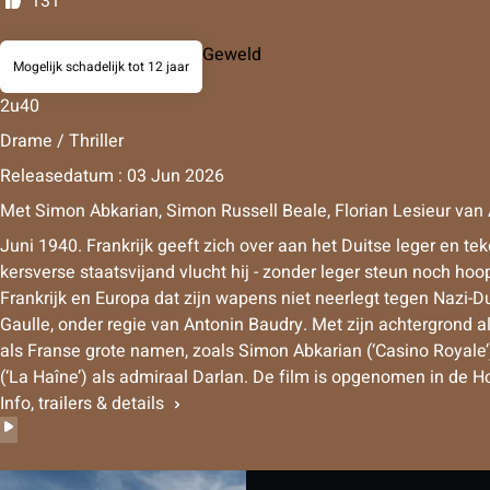
131
Geweld
Mogelijk schadelijk tot 12 jaar
2u40
Drame / Thriller
Releasedatum : 03 Jun 2026
Met
Simon Abkarian
,
Simon Russell Beale
,
Florian Lesieur
van
Juni 1940. Frankrijk geeft zich over aan het Duitse leger en t
kersverse staatsvijand vlucht hij - zonder leger steun noch ho
Frankrijk en Europa dat zijn wapens niet neerlegt tegen Nazi-Dui
Gaulle, onder regie van Antonin Baudry. Met zijn achtergrond a
als Franse grote namen, zoals Simon Abkarian (‘Casino Royale’)
(‘La Haîne’) als admiraal Darlan. De film is opgenomen in de H
Info, trailers & details