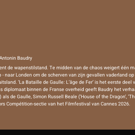
Antonin Baudry
ekent de wapenstilstand. Te midden van de chaos weigert één man
op - naar Londen om de scherven van zijn gevallen vaderland op 
tsland. ‘La Bataille de Gaulle: L’âge de Fer’ is het eerste deel
ls diplomaat binnen de Franse overheid geeft Baudry het verhaal
 als de Gaulle, Simon Russell Beale (‘House of the Dragon’, ’Th
ors Compétition-sectie van het Filmfestival van Cannes 2026.