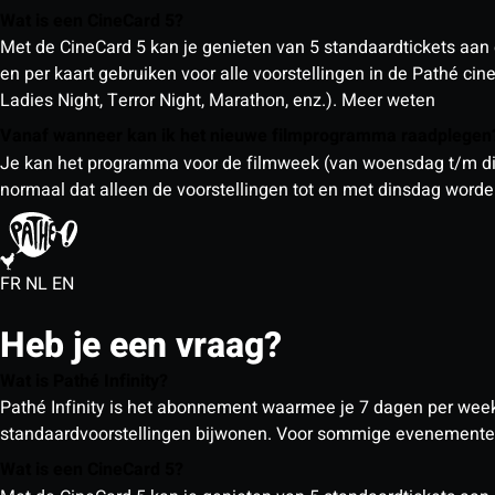
Wat is een CineCard 5?
Met de CineCard 5 kan je genieten van 5 standaardtickets aan 
en per kaart gebruiken voor alle voorstellingen in de Pathé ci
Ladies Night, Terror Night, Marathon, enz.).
Meer weten
Vanaf wanneer kan ik het nieuwe filmprogramma raadplege
Je kan het programma voor de filmweek (van woensdag t/m din
normaal dat alleen de voorstellingen tot en met dinsdag wor
FR
NL
EN
Heb je een vraag?
Wat is Pathé Infinity?
Pathé Infinity is het abonnement waarmee je 7 dagen per week o
standaardvoorstellingen bijwonen. Voor sommige evenementen
Wat is een CineCard 5?