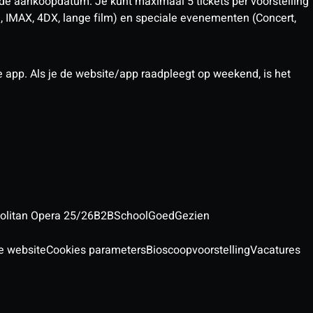
 de aankoopdatum. Je kunt maximaal 5 tickets per voorstelling
D, IMAX, 4DX, lange film) en speciale evenementen (Concert,
pp. Als je de website/app raadpleegt op weekend, is het
olitan Opera 25/26
B2B
School
GoedGezien
e website
Cookies parameters
Bioscoopvoorstelling
Vacatures