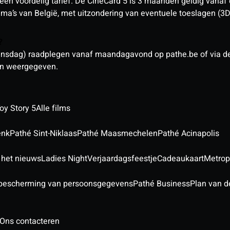
een voordelig tarief. De CineCard 5 is 3 maanden geldig vanaf
nema’s van België, met uitzondering van eventuele toeslagen (3
n?
sdag) raadplegen vanaf maandagavond op pathe.be of via de a
den weergegeven.
oy Story 5
Alle films
enk
Pathé Sint-Niklaas
Pathé Maasmechelen
Pathé Acinapolis
 het nieuws
Ladies Night
Verjaardagsfeestje
Cadeaukaart
Metrop
 bescherming van persoonsgegevens
Pathé Business
Plan van d
Ons contacteren