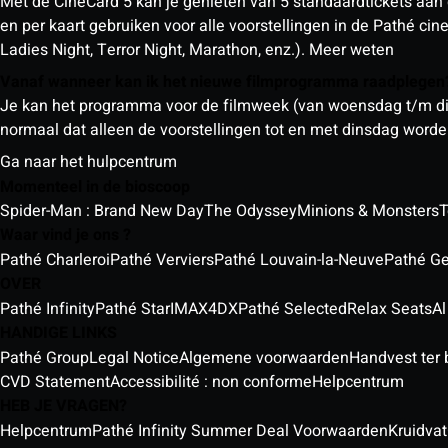
Met de CineCard 5 kan je genieten van 5 standaardtickets aan 
en per kaart gebruiken voor alle voorstellingen in de Pathé ci
Ladies Night, Terror Night, Marathon, enz.).
Meer weten
Vanaf wanneer kan ik het nieuwe filmprogramma raadplege
Je kan het programma voor de filmweek (van woensdag t/m din
normaal dat alleen de voorstellingen tot en met dinsdag wor
Ga naar het hulpcentrum
Momenteel in de bioscoop
Spider-Man : Brand New Day
The Odyssey
Minions & Monsters
T
Waar vind je ons ?
Pathé Charleroi
Pathé Verviers
Pathé Louvain-la-Neuve
Pathé G
OVER
Pathé Infinity
Pathé Star
IMAX
4DX
Pathé Selected
Relax Seats
Al
HANDIGE LINKS
Pathé Group
Legal Notice
Algemene voorwaarden
Handvest ter
CVD Statement
Accessibilité : non conforme
Helpcentrum
HEB JE VRAGEN?
Helpcentrum
Pathé Infinity Summer Deal Voorwaarden
Kruidvat