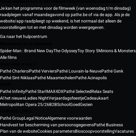
Vanaf wanneer kan ik het nieuwe filmprogramma raadplegen?
Je kan het programma voor de filmweek (van woensdag t/m dinsdag)
raadplegen vanaf maandagavond op pathe.be of via de app. Als je de
website/app raadpleegt op weekend, is het normaal dat alleen de
voorstellingen tot en met dinsdag worden weergegeven.
Ga naar het hulpcentrum
Momenteel in de bioscoop
Spider-Man : Brand New Day
The Odyssey
Toy Story 5
Minions & Monsters
Alle films
Waar vind je ons ?
Pathé Charleroi
Pathé Verviers
Pathé Louvain-la-Neuve
Pathé Genk
Pathé Sint-Niklaas
Pathé Maasmechelen
Pathé Acinapolis
OVER
Pathé Infinity
Pathé Star
IMAX
4DX
Pathé Selected
Relax Seats
Al het nieuws
Ladies Night
Verjaardagsfeestje
Cadeaukaart
Metropolitan Opera 25/26
B2B
School
GoedGezien
HANDIGE LINKS
Pathé Group
Legal Notice
Algemene voorwaarden
Handvest ter bescherming van persoonsgegevens
Pathé Business
Plan van de website
Cookies parameters
Bioscoopvoorstelling
Vacatures