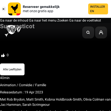
Reserveer gemakkelijk
INSTALLER
met onze gratis app
EN
Ga naar de inhoud
Ga naar het menu
Zoeken
Ga naar de voettekst
Superasticot
Mijn lijst
Beoordelen
0
Alle Leeftijden
40min
Animation / Comédie / Famille
Releasedatum : 19 Apr 2023
Met
Rob Brydon, Matt Smith, Kobna Holdbrook-Smith, Olivia Colman
van
Jac Hamman, Sarah Scrimgeour