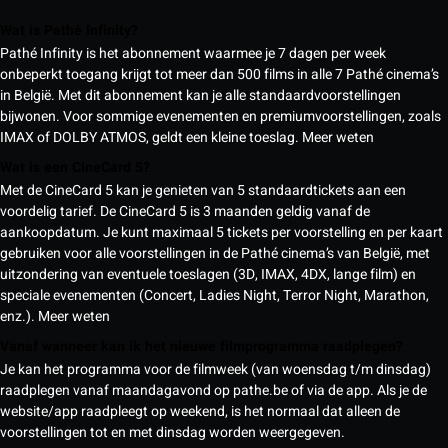
Wat is Pathé Infinity?
Pathé Infinity is het abonnement waarmee je 7 dagen per week
onbeperkt toegang krijgt tot meer dan 500 films in alle 7 Pathé cinema’s
in België. Met dit abonnement kan je alle standaardvoorstellingen
bijwonen. Voor sommige evenementen en premiumvoorstellingen, zoals
IMAX of DOLBY ATMOS, geldt een kleine toeslag.
Meer weten
Wat is een CineCard 5?
Met de CineCard 5 kan je genieten van 5 standaardtickets aan een
voordelig tarief. De CineCard 5 is 3 maanden geldig vanaf de
aankoopdatum. Je kunt maximaal 5 tickets per voorstelling en per kaart
gebruiken voor alle voorstellingen in de Pathé cinema’s van België, met
uitzondering van eventuele toeslagen (3D, IMAX, 4DX, lange film) en
speciale evenementen (Concert, Ladies Night, Terror Night, Marathon,
enz.).
Meer weten
Vanaf wanneer kan ik het nieuwe filmprogramma raadplegen?
Je kan het programma voor de filmweek (van woensdag t/m dinsdag)
raadplegen vanaf maandagavond op pathe.be of via de app. Als je de
website/app raadpleegt op weekend, is het normaal dat alleen de
voorstellingen tot en met dinsdag worden weergegeven.