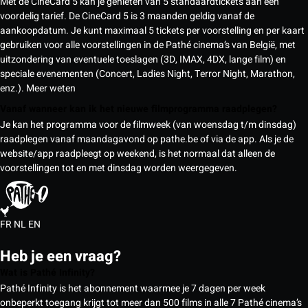
Met de CineCard 5 kan je genieten van 5 standaardtickets aan een
voordelig tarief. De CineCard 5 is 3 maanden geldig vanaf de
aankoopdatum. Je kunt maximaal 5 tickets per voorstelling en per kaart
gebruiken voor alle voorstellingen in de Pathé cinema’s van België, met
uitzondering van eventuele toeslagen (3D, IMAX, 4DX, lange film) en
speciale evenementen (Concert, Ladies Night, Terror Night, Marathon,
enz.).
Meer weten
Vanaf wanneer kan ik het nieuwe filmprogramma raadplegen?
Je kan het programma voor de filmweek (van woensdag t/m dinsdag)
raadplegen vanaf maandagavond op pathe.be of via de app. Als je de
website/app raadpleegt op weekend, is het normaal dat alleen de
voorstellingen tot en met dinsdag worden weergegeven.
FR
NL
EN
Heb je een vraag?
Wat is Pathé Infinity?
Pathé Infinity is het abonnement waarmee je 7 dagen per week
onbeperkt toegang krijgt tot meer dan 500 films in alle 7 Pathé cinema’s