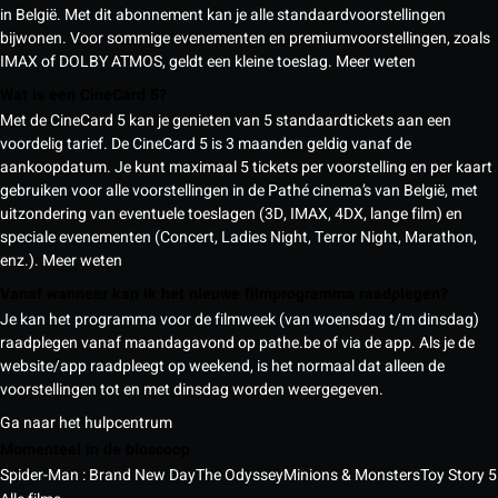
in België. Met dit abonnement kan je alle standaardvoorstellingen
bijwonen. Voor sommige evenementen en premiumvoorstellingen, zoals
IMAX of DOLBY ATMOS, geldt een kleine toeslag.
Meer weten
Wat is een CineCard 5?
Met de CineCard 5 kan je genieten van 5 standaardtickets aan een
voordelig tarief. De CineCard 5 is 3 maanden geldig vanaf de
aankoopdatum. Je kunt maximaal 5 tickets per voorstelling en per kaart
gebruiken voor alle voorstellingen in de Pathé cinema’s van België, met
uitzondering van eventuele toeslagen (3D, IMAX, 4DX, lange film) en
speciale evenementen (Concert, Ladies Night, Terror Night, Marathon,
enz.).
Meer weten
Vanaf wanneer kan ik het nieuwe filmprogramma raadplegen?
Je kan het programma voor de filmweek (van woensdag t/m dinsdag)
raadplegen vanaf maandagavond op pathe.be of via de app. Als je de
website/app raadpleegt op weekend, is het normaal dat alleen de
voorstellingen tot en met dinsdag worden weergegeven.
Ga naar het hulpcentrum
Momenteel in de bioscoop
Spider-Man : Brand New Day
The Odyssey
Minions & Monsters
Toy Story 5