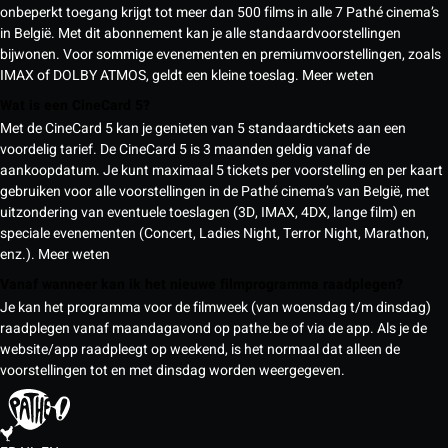
onbeperkt toegang krijgt tot meer dan 500 films in alle 7 Pathé cinema’s
in België. Met dit abonnement kan je alle standaardvoorstellingen
bijwonen. Voor sommige evenementen en premiumvoorstellingen, zoals
IMAX of DOLBY ATMOS, geldt een kleine toeslag.
Meer weten
Wat is een CineCard 5?
Met de CineCard 5 kan je genieten van 5 standaardtickets aan een
voordelig tarief. De CineCard 5 is 3 maanden geldig vanaf de
aankoopdatum. Je kunt maximaal 5 tickets per voorstelling en per kaart
gebruiken voor alle voorstellingen in de Pathé cinema’s van België, met
uitzondering van eventuele toeslagen (3D, IMAX, 4DX, lange film) en
speciale evenementen (Concert, Ladies Night, Terror Night, Marathon,
enz.).
Meer weten
Vanaf wanneer kan ik het nieuwe filmprogramma raadplegen?
Je kan het programma voor de filmweek (van woensdag t/m dinsdag)
raadplegen vanaf maandagavond op pathe.be of via de app. Als je de
website/app raadpleegt op weekend, is het normaal dat alleen de
voorstellingen tot en met dinsdag worden weergegeven.