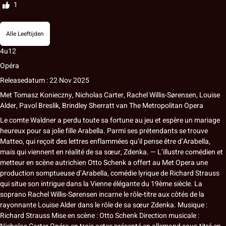
1
Alle Leeftijden
4u12
Opéra
Releasedatum : 22 Nov 2025
Met
Tomasz Konieczny, Nicholas Carter, Rachel Willis-Sørensen, Louise
Alder, Pavol Breslik, Brindley Sherratt
van
The Metropolitan Opera
Le comte Waldner a perdu toute sa fortune au jeu et espère un mariage
heureux pour sa jolie fille Arabella. Parmi ses prétendants se trouve
Matteo, qui reçoit des lettres enflammées qu’il pense être d’Arabella,
mais qui viennent en réalité de sa sœur, Zdenka. — L’illustre comédien et
metteur en scène autrichien Otto Schenk a offert au Met Opera une
production somptueuse d’Arabella, comédie lyrique de Richard Strauss
qui situe son intrigue dans la Vienne élégante du 19ème siècle. La
soprano Rachel Willis-Sørensen incarne le rôle-titre aux côtés de la
rayonnante Louise Alder dans le rôle de sa sœur Zdenka. Musique :
Richard Strauss Mise en scène : Otto Schenk Direction musicale :