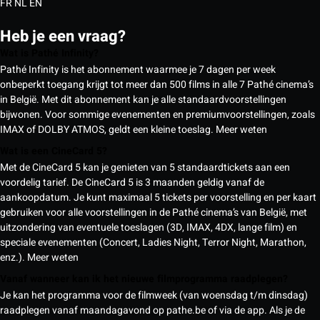
FR
NL
EN
Heb je een vraag?
Wat is Pathé Infinity?
Pathé Infinity is het abonnement waarmee je 7 dagen per week
onbeperkt toegang krijgt tot meer dan 500 films in alle 7 Pathé cinema’s
in België. Met dit abonnement kan je alle standaardvoorstellingen
bijwonen. Voor sommige evenementen en premiumvoorstellingen, zoals
IMAX of DOLBY ATMOS, geldt een kleine toeslag.
Meer weten
Wat is een CineCard 5?
Met de CineCard 5 kan je genieten van 5 standaardtickets aan een
voordelig tarief. De CineCard 5 is 3 maanden geldig vanaf de
aankoopdatum. Je kunt maximaal 5 tickets per voorstelling en per kaart
gebruiken voor alle voorstellingen in de Pathé cinema’s van België, met
uitzondering van eventuele toeslagen (3D, IMAX, 4DX, lange film) en
speciale evenementen (Concert, Ladies Night, Terror Night, Marathon,
enz.).
Meer weten
Vanaf wanneer kan ik het nieuwe filmprogramma raadplegen?
Je kan het programma voor de filmweek (van woensdag t/m dinsdag)
raadplegen vanaf maandagavond op pathe.be of via de app. Als je de