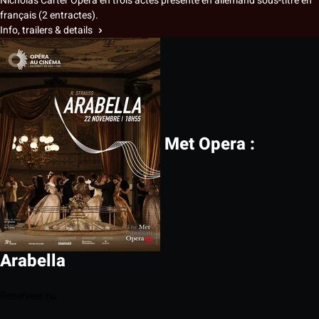
Nicholas Carter Opéra en trois actes présenté en allemand sous-titré en
français (2 entractes).
Info, trailers & details
Met Opera :
Arabella
Reserveer nu