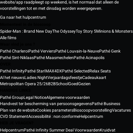
website/app raadpleegt op weekend, is het normaal dat alleen de
voorstellingen tot en met dinsdag worden weergegeven.
Ga naar het hulpcentrum
Momenteel in de bioscoop
Spider-Man : Brand New Day
The Odyssey
Toy Story 5
Minions & Monsters
Alle films
Waar vind je ons ?
Pathé Charleroi
Pathé Verviers
Pathé Louvain-la-Neuve
Pathé Genk
Pathé Sint-Niklaas
Pathé Maasmechelen
Pathé Acinapolis
OVER
Pathé Infinity
Pathé Star
IMAX
4DX
Pathé Selected
Relax Seats
Al het nieuws
Ladies Night
Verjaardagsfeestje
Cadeaukaart
Metropolitan Opera 25/26
B2B
School
GoedGezien
HANDIGE LINKS
Pathé Group
Legal Notice
Algemene voorwaarden
Handvest ter bescherming van persoonsgegevens
Pathé Business
Plan van de website
Cookies parameters
Bioscoopvoorstelling
Vacatures
CVD Statement
Accessibilité : non conforme
Helpcentrum
HEB JE VRAGEN?
Helpcentrum
Pathé Infinity Summer Deal Voorwaarden
Kruidvat