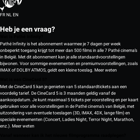
FR
NL
EN
Heb je een vraag?
Wat is Pathé Infinity?
Pathé Infinity is het abonnement waarmee je 7 dagen per week
onbeperkt toegang krijgt tot meer dan 500 films in alle 7 Pathé cinema’s
in België. Met dit abonnement kan je alle standaardvoorstellingen
bijwonen. Voor sommige evenementen en premiumvoorstellingen, zoals
IMAX of DOLBY ATMOS, geldt een kleine toeslag.
Meer weten
Wat is een CineCard 5?
Met de CineCard 5 kan je genieten van 5 standaardtickets aan een
voordelig tarief. De CineCard 5 is 3 maanden geldig vanaf de
aankoopdatum. Je kunt maximaal 5 tickets per voorstelling en per kaart
gebruiken voor alle voorstellingen in de Pathé cinema’s van België, met
uitzondering van eventuele toeslagen (3D, IMAX, 4DX, lange film) en
speciale evenementen (Concert, Ladies Night, Terror Night, Marathon,
enz.).
Meer weten
Vanaf wanneer kan ik het nieuwe filmprogramma raadplegen?