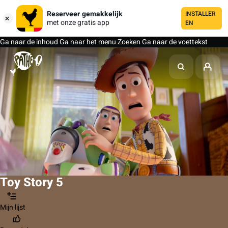
Reserveer gemakkelijk
INSTALLER
met onze gratis app
EN
Ga naar de inhoud
Ga naar het menu
Zoeken
Ga naar de voettekst
Toy Story 5
Mijn lijst