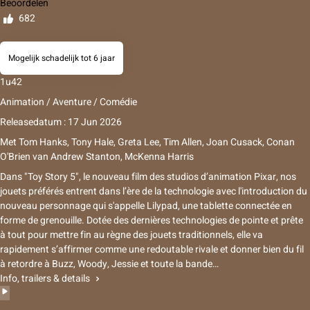
Beoordelen
682
Mogelijk schadelijk tot 6 jaar
1u42
Animation / Aventure / Comédie
Releasedatum : 17 Jun 2026
Met
Tom Hanks
,
Tony Hale
,
Greta Lee
,
Tim Allen
,
Joan Cusack
,
Conan
O'Brien
van
Andrew Stanton
,
McKenna Harris
Dans "Toy Story 5", le nouveau film des studios d’animation Pixar, nos
jouets préférés entrent dans l’ère de la technologie avec l'introduction du
nouveau personnage qui s'appelle Lilypad, une tablette connectée en
forme de grenouille. Dotée des dernières technologies de pointe et prête
à tout pour mettre fin au règne des jouets traditionnels, elle va
rapidement s’affirmer comme une redoutable rivale et donner bien du fil
à retordre à Buzz, Woody, Jessie et toute la bande…
Info, trailers & details