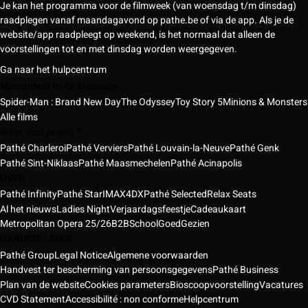
Je kan het programma voor de filmweek (van woensdag t/m dinsdag)
raadplegen vanaf maandagavond op pathe.be of via de app. Als je de
website/app raadpleegt op weekend, is het normaal dat alleen de
voorstellingen tot en met dinsdag worden weergegeven.
Ga naar het hulpcentrum
Momenteel in de bioscoop
Spider-Man : Brand New Day
The Odyssey
Toy Story 5
Minions & Monsters
Alle films
Waar vind je ons ?
Pathé Charleroi
Pathé Verviers
Pathé Louvain-la-Neuve
Pathé Genk
Pathé Sint-Niklaas
Pathé Maasmechelen
Pathé Acinapolis
OVER
Pathé Infinity
Pathé Star
IMAX
4DX
Pathé Selected
Relax Seats
Al het nieuws
Ladies Night
Verjaardagsfeestje
Cadeaukaart
Metropolitan Opera 25/26
B2B
School
GoedGezien
HANDIGE LINKS
Pathé Group
Legal Notice
Algemene voorwaarden
Handvest ter bescherming van persoonsgegevens
Pathé Business
Plan van de website
Cookies parameters
Bioscoopvoorstelling
Vacatures
CVD Statement
Accessibilité : non conforme
Helpcentrum