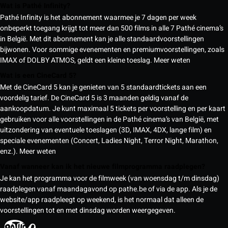
Wat is Pathé Infinity?
Pathé Infinity is het abonnement waarmee je 7 dagen per week
onbeperkt toegang krijgt tot meer dan 500 films in alle 7 Pathé cinema’s
in België. Met dit abonnement kan je alle standaardvoorstellingen
bijwonen. Voor sommige evenementen en premiumvoorstellingen, zoals
IMAX of DOLBY ATMOS, geldt een kleine toeslag.
Meer weten
Wat is een CineCard 5?
Met de CineCard 5 kan je genieten van 5 standaardtickets aan een
voordelig tarief. De CineCard 5 is 3 maanden geldig vanaf de
aankoopdatum. Je kunt maximaal 5 tickets per voorstelling en per kaart
gebruiken voor alle voorstellingen in de Pathé cinema’s van België, met
uitzondering van eventuele toeslagen (3D, IMAX, 4DX, lange film) en
speciale evenementen (Concert, Ladies Night, Terror Night, Marathon,
enz.).
Meer weten
Vanaf wanneer kan ik het nieuwe filmprogramma raadplegen?
Je kan het programma voor de filmweek (van woensdag t/m dinsdag)
raadplegen vanaf maandagavond op pathe.be of via de app. Als je de
website/app raadpleegt op weekend, is het normaal dat alleen de
voorstellingen tot en met dinsdag worden weergegeven.