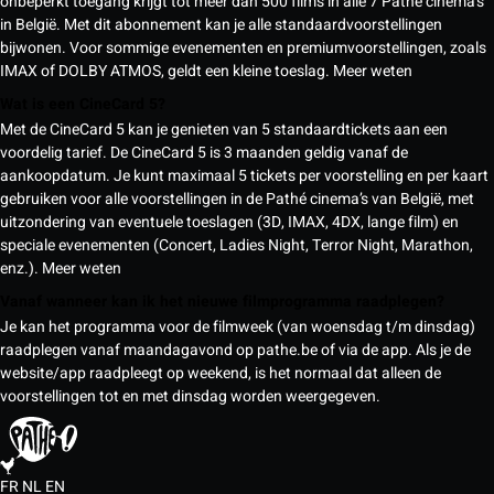
onbeperkt toegang krijgt tot meer dan 500 films in alle 7 Pathé cinema’s
in België. Met dit abonnement kan je alle standaardvoorstellingen
bijwonen. Voor sommige evenementen en premiumvoorstellingen, zoals
IMAX of DOLBY ATMOS, geldt een kleine toeslag.
Meer weten
Wat is een CineCard 5?
Met de CineCard 5 kan je genieten van 5 standaardtickets aan een
voordelig tarief. De CineCard 5 is 3 maanden geldig vanaf de
aankoopdatum. Je kunt maximaal 5 tickets per voorstelling en per kaart
gebruiken voor alle voorstellingen in de Pathé cinema’s van België, met
uitzondering van eventuele toeslagen (3D, IMAX, 4DX, lange film) en
speciale evenementen (Concert, Ladies Night, Terror Night, Marathon,
enz.).
Meer weten
Vanaf wanneer kan ik het nieuwe filmprogramma raadplegen?
Je kan het programma voor de filmweek (van woensdag t/m dinsdag)
raadplegen vanaf maandagavond op pathe.be of via de app. Als je de
website/app raadpleegt op weekend, is het normaal dat alleen de
voorstellingen tot en met dinsdag worden weergegeven.
FR
NL
EN