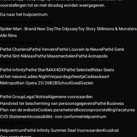
voorstellingen tot en met dinsdag worden weergegeven.
Ga naar het hulpcentrum
Momenteel in de bioscoop
Spider-Man : Brand New Day
The Odyssey
Toy Story 5
Minions & Monsters
Alle films
Waar vind je ons ?
Pathé Charleroi
Pathé Verviers
Pathé Louvain-la-Neuve
Pathé Genk
Pathé Sint-Niklaas
Pathé Maasmechelen
Pathé Acinapolis
OVER
Pathé Infinity
Pathé Star
IMAX
4DX
Pathé Selected
Relax Seats
Al het nieuws
Ladies Night
Verjaardagsfeestje
Cadeaukaart
Metropolitan Opera 25/26
B2B
School
GoedGezien
HANDIGE LINKS
Pathé Group
Legal Notice
Algemene voorwaarden
Handvest ter bescherming van persoonsgegevens
Pathé Business
Plan van de website
Cookies parameters
Bioscoopvoorstelling
Vacatures
CVD Statement
Accessibilité : non conforme
Helpcentrum
HEB JE VRAGEN?
Helpcentrum
Pathé Infinity Summer Deal Voorwaarden
Kruidvat