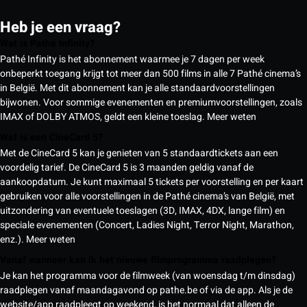
Heb je een vraag?
Wat is Pathé Infinity?
Pathé Infinity is het abonnement waarmee je 7 dagen per week
onbeperkt toegang krijgt tot meer dan 500 films in alle 7 Pathé cinema’s
in België. Met dit abonnement kan je alle standaardvoorstellingen
bijwonen. Voor sommige evenementen en premiumvoorstellingen, zoals
IMAX of DOLBY ATMOS, geldt een kleine toeslag.
Meer weten
Wat is een CineCard 5?
Met de CineCard 5 kan je genieten van 5 standaardtickets aan een
voordelig tarief. De CineCard 5 is 3 maanden geldig vanaf de
aankoopdatum. Je kunt maximaal 5 tickets per voorstelling en per kaart
gebruiken voor alle voorstellingen in de Pathé cinema’s van België, met
uitzondering van eventuele toeslagen (3D, IMAX, 4DX, lange film) en
speciale evenementen (Concert, Ladies Night, Terror Night, Marathon,
enz.).
Meer weten
Vanaf wanneer kan ik het nieuwe filmprogramma raadplegen?
Je kan het programma voor de filmweek (van woensdag t/m dinsdag)
raadplegen vanaf maandagavond op pathe.be of via de app. Als je de
website/app raadpleegt op weekend, is het normaal dat alleen de