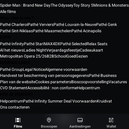
Spider-Man : Brand New Day
The Odyssey
Toy Story 5
Minions & Monsters
Alle films
Waar vind je ons ?
Pathé Charleroi
Pathé Verviers
Pathé Louvain-la-Neuve
Pathé Genk
Pathé Sint-Niklaas
Pathé Maasmechelen
Pathé Acinapolis
OVER
Pathé Infinity
Pathé Star
IMAX
4DX
Pathé Selected
Relax Seats
Al het nieuws
Ladies Night
Verjaardagsfeestje
Cadeaukaart
Metropolitan Opera 25/26
B2B
School
GoedGezien
HANDIGE LINKS
Pathé Group
Legal Notice
Algemene voorwaarden
Handvest ter bescherming van persoonsgegevens
Pathé Business
Plan van de website
Cookies parameters
Bioscoopvoorstelling
Vacatures
CVD Statement
Accessibilité : non conforme
Helpcentrum
HEB JE VRAGEN?
Helpcentrum
Pathé Infinity Summer Deal Voorwaarden
Kruidvat
Ons contacteren
Pathé bioscopen België © 2026
Alle rechten voorbehouden ®
Films
Bioscopen
Aanbiedingen
Wallet