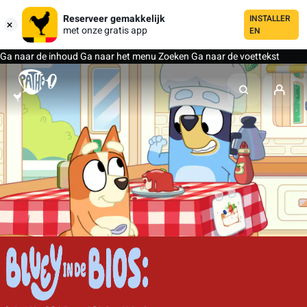
Reserveer gemakkelijk
INSTALLER
met onze gratis app
EN
Ga naar de inhoud
Ga naar het menu
Zoeken
Ga naar de voettekst